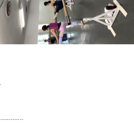
す
-------------