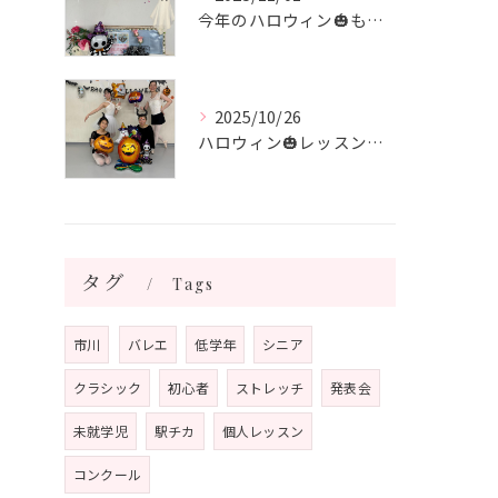
今年のハロウィン🎃も終わり 次はクリスマス🎄
2025/10/26
ハロウィン🎃レッスン🎃 シニアクラス
タグ
Tags
市川
バレエ
低学年
シニア
クラシック
初心者
ストレッチ
発表会
未就学児
駅チカ
個人レッスン
コンクール