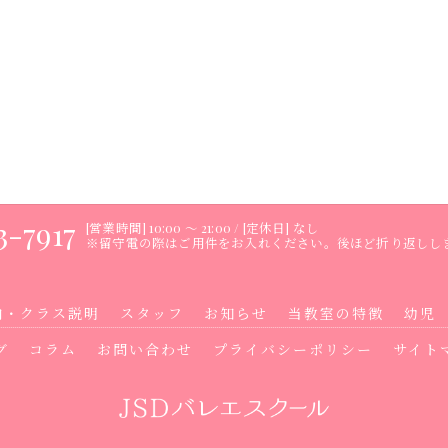
3-7917
[営業時間] 10:00 ～ 21:00 / [定休日] なし
※留守電の際はご用件をお入れください。後ほど折り返しし
内・クラス説明
スタッフ
お知らせ
当教室の特徴
幼児
グ
コラム
お問い合わせ
プライバシーポリシー
サイト