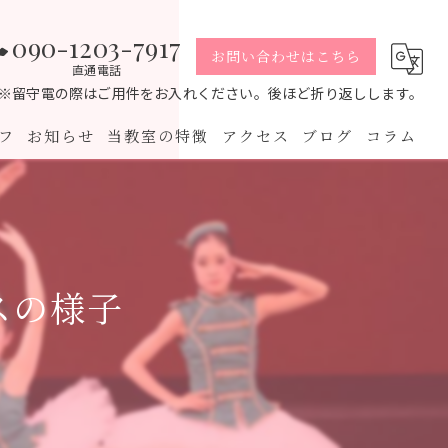
090-1203-7917
お問い合わせはこちら
直通電話
※留守電の際はご用件をお入れください。後ほど折り返しします。
フ
お知らせ
当教室の特徴
アクセス
ブログ
コラム
幼児
小学生
スの様子
中学生
高校生
大人