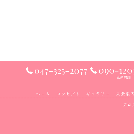
090-120
047-325-2077
直通電話
ホーム
コンセプト
ギャラリー
入会案
ブロ