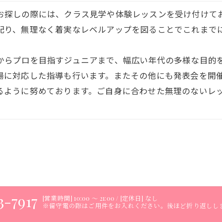
お探しの際には、クラス見学や体験レッスンを受け付けて
配り、無理なく着実なレベルアップを図ることでこれまで
からプロを目指すジュニアまで、幅広い年代の多様な目的
場に対応した指導も行います。またその他にも発表会を開
るように努めております。ご自身に合わせた無理のないレ
3-7917
[営業時間] 10:00 ～ 21:00 / [定休日] なし
※留守電の際はご用件をお入れください。後ほど折り返しし