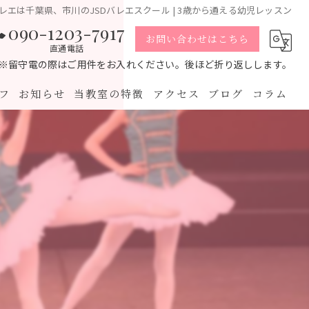
レエは千葉県、市川のJSDバレエスクール | 3歳から通える幼児レッスン
090-1203-7917
お問い合わせはこちら
直通電話
※留守電の際はご用件をお入れください。後ほど折り返しします。
フ
お知らせ
当教室の特徴
アクセス
ブログ
コラム
幼児
小学生
中学生
高校生
大人